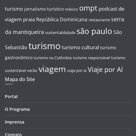
ompt
podcast de
turismo
jornalismo turístico
méxico
serra
viagem
praia
República Dominicana
restaurante
são paulo
da mantiqueira
São
sustentabilidade
turismo
turismo cultural
Sebastião
turismo
gastronômico
turismo na Colômbia
turismo responsável
turismo
viagem
Viaje por Aí
sustentável
verão
viaje por ai
Mapa do Site
Portal
O Programa
Imprensa
Contato