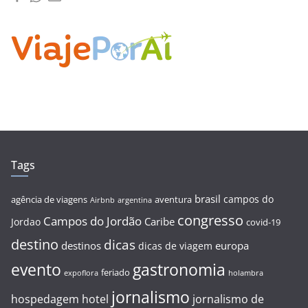
Tags
brasil
campos do
agência de viagens
aventura
Airbnb
argentina
congresso
Campos do Jordão
Caribe
Jordao
covid-19
destino
dicas
destinos
europa
dicas de viagem
evento
gastronomia
feriado
expoflora
holambra
jornalismo
hospedagem
hotel
jornalismo de