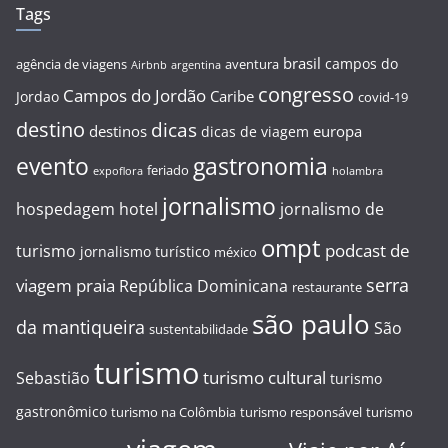
Tags
brasil
campos do
agência de viagens
aventura
Airbnb
argentina
congresso
Campos do Jordão
Caribe
Jordao
covid-19
destino
dicas
destinos
europa
dicas de viagem
evento
gastronomia
feriado
expoflora
holambra
jornalismo
hospedagem
hotel
jornalismo de
ompt
podcast de
turismo
jornalismo turístico
méxico
serra
viagem
praia
República Dominicana
restaurante
são paulo
da mantiqueira
São
sustentabilidade
turismo
turismo cultural
Sebastião
turismo
gastronômico
turismo na Colômbia
turismo responsável
turismo