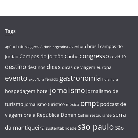
Tags
brasil
campos do
agência de viagens
aventura
Airbnb
argentina
congresso
Campos do Jordão
Caribe
Jordao
covid-19
destino
dicas
destinos
europa
dicas de viagem
evento
gastronomia
feriado
expoflora
holambra
jornalismo
hospedagem
hotel
jornalismo de
ompt
podcast de
turismo
jornalismo turístico
méxico
serra
viagem
praia
República Dominicana
restaurante
são paulo
da mantiqueira
São
sustentabilidade