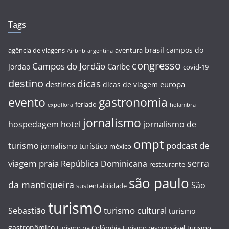
Tags
brasil
campos do
agência de viagens
aventura
Airbnb
argentina
congresso
Campos do Jordão
Caribe
Jordao
covid-19
destino
dicas
destinos
europa
dicas de viagem
evento
gastronomia
feriado
expoflora
holambra
jornalismo
hospedagem
hotel
jornalismo de
ompt
podcast de
turismo
jornalismo turístico
méxico
serra
viagem
praia
República Dominicana
restaurante
são paulo
da mantiqueira
São
sustentabilidade
turismo
turismo cultural
Sebastião
turismo
gastronômico
turismo na Colômbia
turismo responsável
turismo