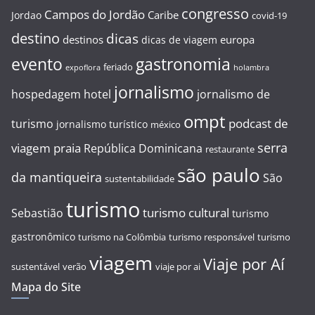
congresso
Campos do Jordão
Caribe
Jordao
covid-19
destino
dicas
destinos
europa
dicas de viagem
evento
gastronomia
feriado
expoflora
holambra
jornalismo
hospedagem
hotel
jornalismo de
ompt
podcast de
turismo
jornalismo turístico
méxico
serra
viagem
praia
República Dominicana
restaurante
são paulo
da mantiqueira
São
sustentabilidade
turismo
turismo cultural
Sebastião
turismo
gastronômico
turismo na Colômbia
turismo responsável
turismo
viagem
Viaje por Aí
sustentável
verão
viaje por ai
Mapa do Site