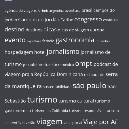
brasil
campos do
agência de viagens
aventura
Airbnb
argentina
congresso
Campos do Jordão
Caribe
Jordao
covid-19
destino
dicas
destinos
europa
dicas de viagem
evento
gastronomia
feriado
expoflora
holambra
jornalismo
hospedagem
hotel
jornalismo de
ompt
podcast de
turismo
jornalismo turístico
méxico
serra
viagem
praia
República Dominicana
restaurante
são paulo
da mantiqueira
São
sustentabilidade
turismo
turismo cultural
Sebastião
turismo
gastronômico
turismo na Colômbia
turismo responsável
turismo
viagem
Viaje por Aí
sustentável
verão
viaje por ai