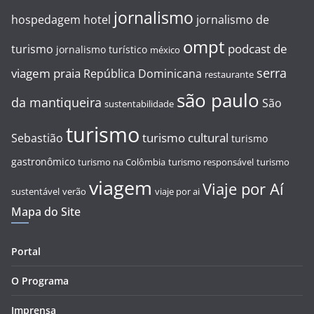
jornalismo
hospedagem
hotel
jornalismo de
ompt
podcast de
turismo
jornalismo turístico
méxico
serra
viagem
praia
República Dominicana
restaurante
são paulo
da mantiqueira
São
sustentabilidade
turismo
turismo cultural
Sebastião
turismo
gastronômico
turismo na Colômbia
turismo responsável
turismo
viagem
Viaje por Aí
sustentável
verão
viaje por ai
Mapa do Site
Portal
O Programa
Imprensa