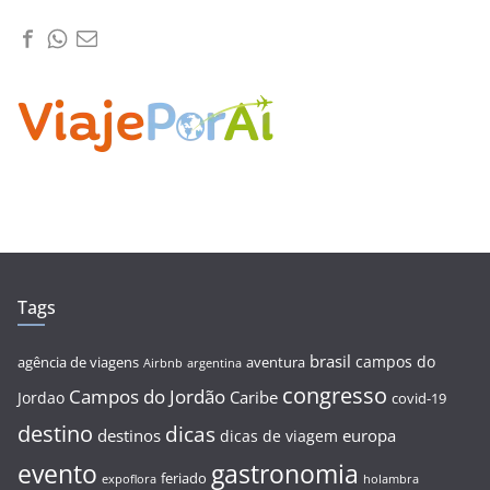
Tags
brasil
campos do
agência de viagens
aventura
Airbnb
argentina
congresso
Campos do Jordão
Caribe
Jordao
covid-19
destino
dicas
destinos
europa
dicas de viagem
evento
gastronomia
feriado
expoflora
holambra