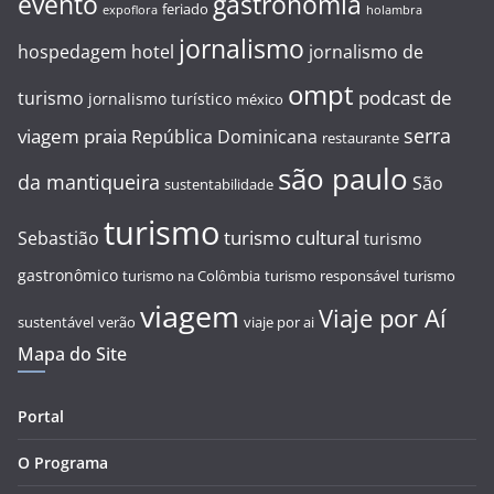
evento
gastronomia
feriado
expoflora
holambra
jornalismo
hospedagem
hotel
jornalismo de
ompt
podcast de
turismo
jornalismo turístico
méxico
serra
viagem
praia
República Dominicana
restaurante
são paulo
da mantiqueira
São
sustentabilidade
turismo
turismo cultural
Sebastião
turismo
gastronômico
turismo na Colômbia
turismo responsável
turismo
viagem
Viaje por Aí
sustentável
verão
viaje por ai
Mapa do Site
Portal
O Programa