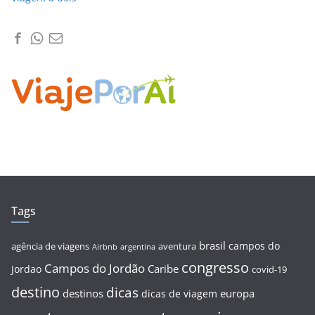
Tags
brasil
campos do
agência de viagens
aventura
Airbnb
argentina
congresso
Campos do Jordão
Caribe
Jordao
covid-19
destino
dicas
destinos
europa
dicas de viagem