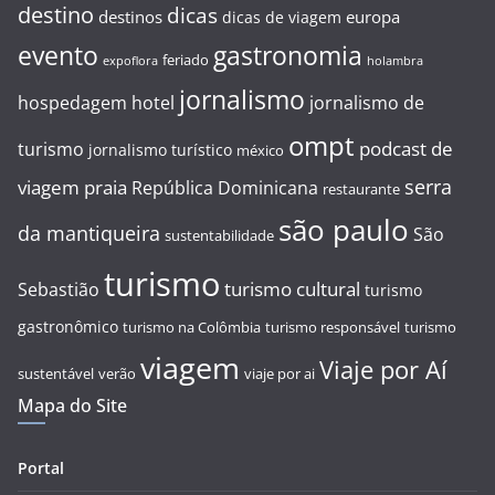
destino
dicas
destinos
europa
dicas de viagem
evento
gastronomia
feriado
expoflora
holambra
jornalismo
hospedagem
hotel
jornalismo de
ompt
podcast de
turismo
jornalismo turístico
méxico
serra
viagem
praia
República Dominicana
restaurante
são paulo
da mantiqueira
São
sustentabilidade
turismo
turismo cultural
Sebastião
turismo
gastronômico
turismo na Colômbia
turismo responsável
turismo
viagem
Viaje por Aí
sustentável
verão
viaje por ai
Mapa do Site
Portal