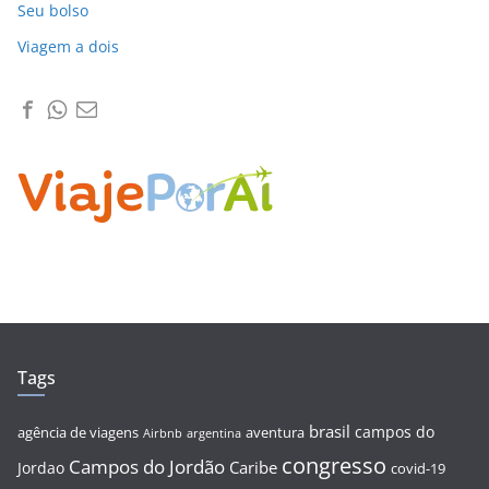
Seu bolso
Viagem a dois
Tags
brasil
campos do
agência de viagens
aventura
Airbnb
argentina
congresso
Campos do Jordão
Caribe
Jordao
covid-19