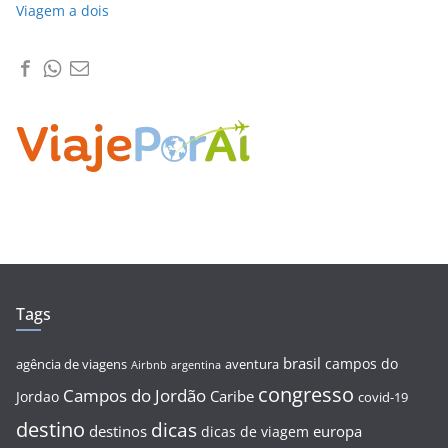
Viagem a dois
Tags
brasil
campos do
agência de viagens
aventura
Airbnb
argentina
congresso
Campos do Jordão
Caribe
Jordao
covid-19
destino
dicas
destinos
europa
dicas de viagem