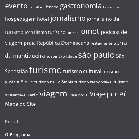
evento
gastronomia
feriado
expoflora
holambra
jornalismo
hospedagem
hotel
jornalismo de
ompt
podcast de
turismo
jornalismo turístico
méxico
serra
viagem
praia
República Dominicana
restaurante
são paulo
da mantiqueira
São
sustentabilidade
turismo
turismo cultural
Sebastião
turismo
gastronômico
turismo na Colômbia
turismo responsável
turismo
viagem
Viaje por Aí
sustentável
verão
viaje por ai
Mapa do Site
Portal
O Programa