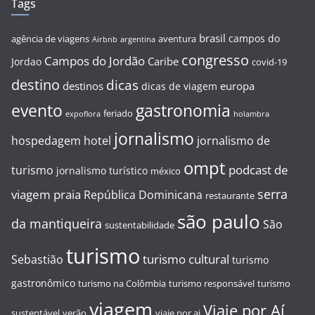
Tags
brasil
campos do
agência de viagens
aventura
Airbnb
argentina
congresso
Campos do Jordão
Caribe
Jordao
covid-19
destino
dicas
destinos
europa
dicas de viagem
evento
gastronomia
feriado
expoflora
holambra
jornalismo
hospedagem
hotel
jornalismo de
ompt
podcast de
turismo
jornalismo turístico
méxico
serra
viagem
praia
República Dominicana
restaurante
são paulo
da mantiqueira
São
sustentabilidade
turismo
turismo cultural
Sebastião
turismo
gastronômico
turismo na Colômbia
turismo responsável
turismo
viagem
Viaje por Aí
sustentável
verão
viaje por ai