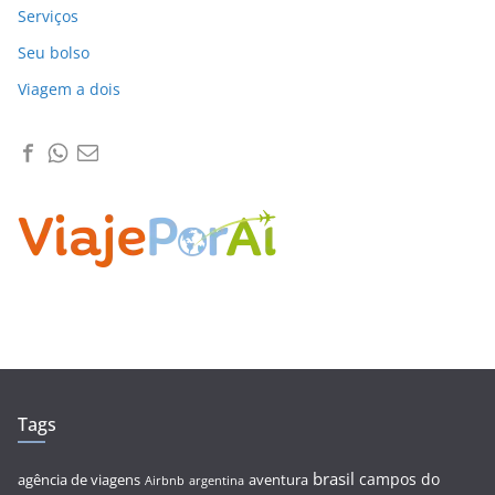
Serviços
Seu bolso
Viagem a dois
Tags
brasil
campos do
agência de viagens
aventura
Airbnb
argentina