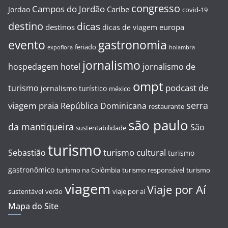
congresso
Campos do Jordão
Caribe
Jordao
covid-19
destino
dicas
destinos
europa
dicas de viagem
evento
gastronomia
feriado
expoflora
holambra
jornalismo
hospedagem
hotel
jornalismo de
ompt
podcast de
turismo
jornalismo turístico
méxico
serra
viagem
praia
República Dominicana
restaurante
são paulo
da mantiqueira
São
sustentabilidade
turismo
turismo cultural
Sebastião
turismo
gastronômico
turismo na Colômbia
turismo responsável
turismo
viagem
Viaje por Aí
sustentável
verão
viaje por ai
Mapa do Site