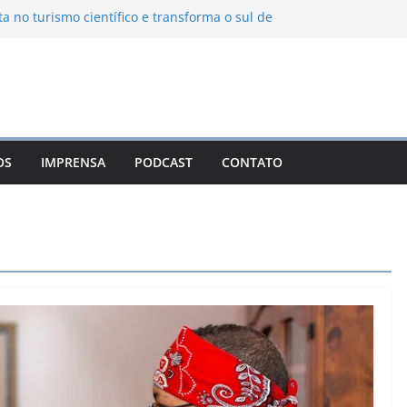
ta no turismo científico e transforma o sul de
om observatório astronômico
ontanha transforma o inverno em uma
sabores das serras brasileiras
iência Ambiental Immensità bate recorde de
amplia alcance nacional
hica une gastronomia regional, natureza e
ina em Campos do Jordão
OS
IMPRENSA
PODCAST
CONTATO
 Nuevo León: o Pueblo Mágico com ruas
rantes e turismo à beira da represa