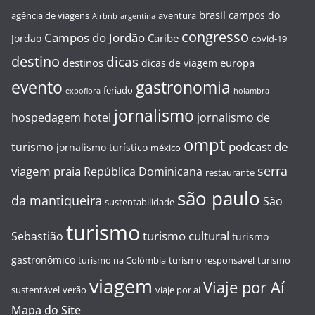
brasil
campos do
agência de viagens
aventura
Airbnb
argentina
congresso
Campos do Jordão
Caribe
Jordao
covid-19
destino
dicas
destinos
europa
dicas de viagem
evento
gastronomia
feriado
expoflora
holambra
jornalismo
hospedagem
hotel
jornalismo de
ompt
podcast de
turismo
jornalismo turístico
méxico
serra
viagem
praia
República Dominicana
restaurante
são paulo
da mantiqueira
São
sustentabilidade
turismo
turismo cultural
Sebastião
turismo
gastronômico
turismo na Colômbia
turismo responsável
turismo
viagem
Viaje por Aí
sustentável
verão
viaje por ai
Mapa do Site