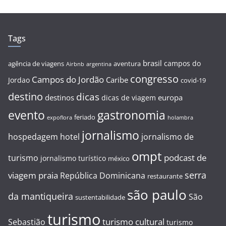
Tags
brasil
campos do
agência de viagens
aventura
Airbnb
argentina
congresso
Campos do Jordão
Caribe
Jordao
covid-19
destino
dicas
destinos
europa
dicas de viagem
evento
gastronomia
feriado
expoflora
holambra
jornalismo
hospedagem
hotel
jornalismo de
ompt
podcast de
turismo
jornalismo turístico
méxico
serra
viagem
praia
República Dominicana
restaurante
são paulo
da mantiqueira
São
sustentabilidade
turismo
turismo cultural
Sebastião
turismo