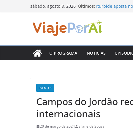
Pular
Últimos:
Iturbide aposta no
sábado, agosto 8, 2026
para
Nuevo León com o
Sabores da Monta
o
viagem pelos sabor
conteúdo
Prêmio Consciênci
inscrições e ampli
Arraiá Dona Chica
tradição junina e
O PROGRAMA
NOTÍCIAS
EPISÓDI
Santiago, em Nuev
coloniais, mirante
EVENTOS
Campos do Jordão rec
internacionais
20 de março de 2024
Eliane de Souza