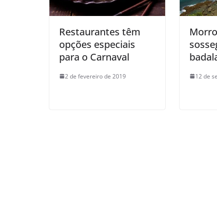
Restaurantes têm
Morro
opções especiais
sosseg
para o Carnaval
badal
2 de fevereiro de 2019
12 de s