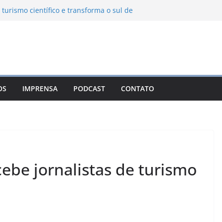
 turismo científico e transforma o sul de
bservatório astronômico
nha transforma o inverno em uma
es das serras brasileiras
a Ambiental Immensità bate recorde de
a alcance nacional
 une gastronomia regional, natureza e
m Campos do Jordão
OS
IMPRENSA
PODCAST
CONTATO
o León: o Pueblo Mágico com ruas
s e turismo à beira da represa
ebe jornalistas de turismo