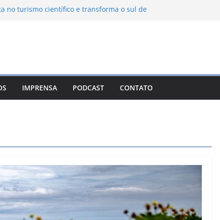
ta no turismo científico e transforma o sul de
om observatório astronômico
ontanha transforma o inverno em uma
sabores das serras brasileiras
iência Ambiental Immensità bate recorde de
amplia alcance nacional
hica une gastronomia regional, natureza e
ina em Campos do Jordão
OS
IMPRENSA
PODCAST
CONTATO
 Nuevo León: o Pueblo Mágico com ruas
rantes e turismo à beira da represa