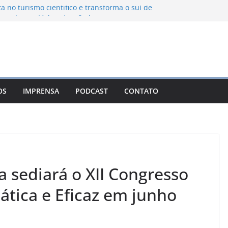
ta no turismo científico e transforma o sul de
om observatório astronômico
ontanha transforma o inverno em uma
sabores das serras brasileiras
iência Ambiental Immensità bate recorde de
amplia alcance nacional
hica une gastronomia regional, natureza e
ina em Campos do Jordão
OS
IMPRENSA
PODCAST
CONTATO
 Nuevo León: o Pueblo Mágico com ruas
rantes e turismo à beira da represa
 sediará o XII Congresso
tica e Eficaz em junho