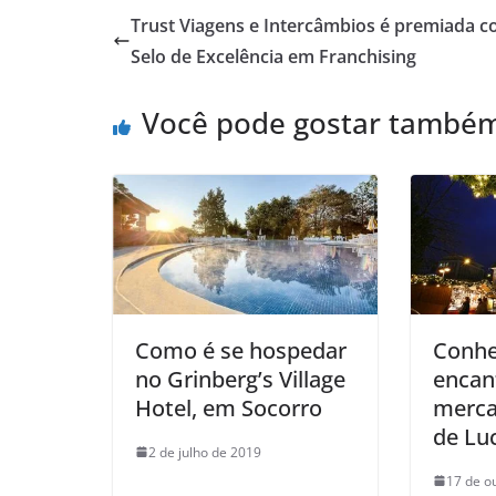
Trust Viagens e Intercâmbios é premiada 
Selo de Excelência em Franchising
Você pode gostar també
Como é se hospedar
Conhe
no Grinberg’s Village
encan
Hotel, em Socorro
merca
de Lu
2 de julho de 2019
17 de o