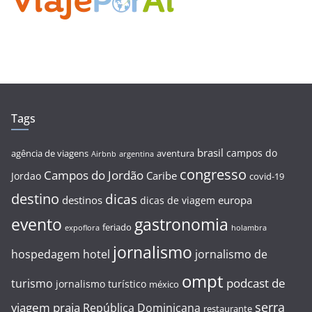
Tags
brasil
campos do
agência de viagens
aventura
Airbnb
argentina
congresso
Campos do Jordão
Caribe
Jordao
covid-19
destino
dicas
destinos
europa
dicas de viagem
evento
gastronomia
feriado
expoflora
holambra
jornalismo
hospedagem
hotel
jornalismo de
ompt
podcast de
turismo
jornalismo turístico
méxico
serra
viagem
praia
República Dominicana
restaurante