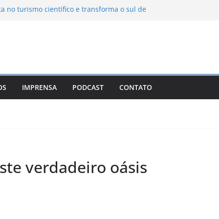
ta no turismo científico e transforma o sul de
om observatório astronômico
ontanha transforma o inverno em uma
sabores das serras brasileiras
iência Ambiental Immensità bate recorde de
amplia alcance nacional
hica une gastronomia regional, natureza e
ina em Campos do Jordão
OS
IMPRENSA
PODCAST
CONTATO
 Nuevo León: o Pueblo Mágico com ruas
rantes e turismo à beira da represa
te verdadeiro oásis