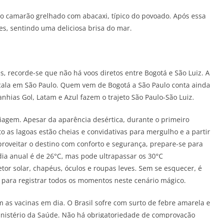
o camarão grelhado com abacaxi, típico do povoado. Após essa
s, sentindo uma deliciosa brisa do mar.
, recorde-se que não há voos diretos entre Bogotá e São Luiz. A
cala em São Paulo. Quem vem de Bogotá a São Paulo conta ainda
nhias Gol, Latam e Azul fazem o trajeto São Paulo-São Luiz.
viagem. Apesar da aparência desértica, durante o primeiro
 as lagoas estão cheias e convidativas para mergulho e a partir
roveitar o destino com conforto e segurança, prepare-se para
ia anual é de 26°C, mas pode ultrapassar os 30°C
or solar, chapéus, óculos e roupas leves. Sem se esquecer, é
a para registrar todos os momentos neste cenário mágico.
m as vacinas em dia. O Brasil sofre com surto de febre amarela e
inistério da Saúde. Não há obrigatoriedade de comprovação