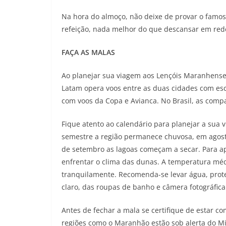
Na hora do almoço, não deixe de provar o famos
refeição, nada melhor do que descansar em rede
FAÇA AS MALAS
Ao planejar sua viagem aos Lençóis Maranhenses
Latam opera voos entre as duas cidades com es
com voos da Copa e Avianca. No Brasil, as compa
Fique atento ao calendário para planejar a sua 
semestre a região permanece chuvosa, em agosto
de setembro as lagoas começam a secar. Para ap
enfrentar o clima das dunas. A temperatura méd
tranquilamente. Recomenda-se levar água, protet
claro, das roupas de banho e câmera fotográfic
Antes de fechar a mala se certifique de estar co
regiões como o Maranhão estão sob alerta do M