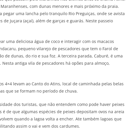
óis Maranhenses, com dunas menores e mais próximo da praia.
ta pegar uma lancha pelo tranquilo Rio Preguiças, onde se avista
 de Juçara (açaí), além de garças e guarás. Neste passeio
ar uma deliciosa água de coco e interagir com os macacos
ndacaru, pequeno vilarejo de pescadores que tem o Farol de
 de dunas, do rio e sua foz. A terceira parada, Caburé, é uma
r. Nesta antiga vila de pescadores há opões para almoço,
los 4×4 levam ao Canto do Atins, local de caminhada pelas belas
as que se formam no período de chuva.
osidade dos turistas, que não entendem como pode haver peixes
as é de que algumas espécies de peixes depositam ovos na areia
envolvem quando a lagoa volta a encher. Ate também lagoas que
ilitando assim o vai e vem dos cardumes.