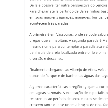
De lá é possível ter outra perspectiva do Lenç
Para chegar até lá partindo de Barreirinhas bas
em suas margens igarapés, mangues, buritis, pés
acontecem três paradas.
A primeira é em Vassouras, onde se pode sabore
pregos que ali habitam. A segunda parada é Ma
mesmo nome para contemplar a paradisíaca visão
península de areia localizada entre o rio e o ma
diversão e descanso.
Finalmente chegando ao vilarejo de Atins, veícu
dunas do Parque e de banho nas águas das lago
Algumas características a região aguçam a curi
em lagoas sazonais. A explicação de especialist
resistentes ao período de seca, e estes se des
crescem tanto que se unem a braços de rios, fac