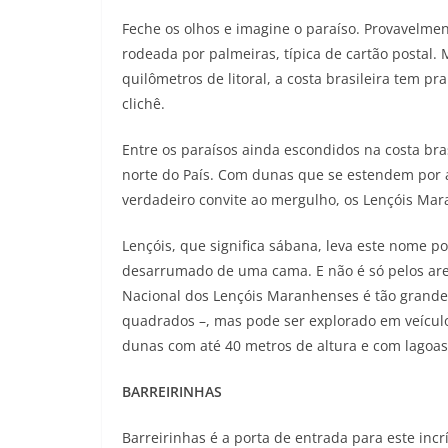
Feche os olhos e imagine o paraíso. Provavelme
rodeada por palmeiras, típica de cartão postal
quilômetros de litoral, a costa brasileira tem p
clichê.
Entre os paraísos ainda escondidos na costa br
norte do País. Com dunas que se estendem por a
verdadeiro convite ao mergulho, os Lençóis Mara
Lençóis, que significa sábana, leva este nome p
desarrumado de uma cama. E não é só pelos ares
Nacional dos Lençóis Maranhenses é tão grande
quadrados –, mas pode ser explorado em veícul
dunas com até 40 metros de altura e com lagoas
BARREIRINHAS
Barreirinhas é a porta de entrada para este incr