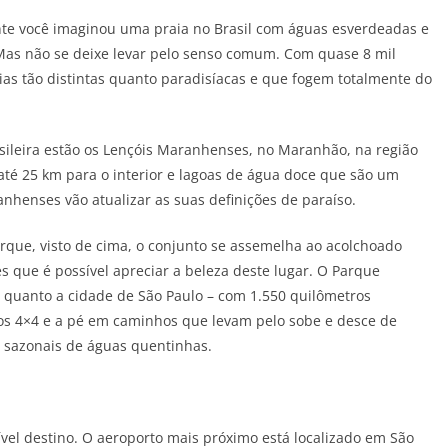
nte você imaginou uma praia no Brasil com águas esverdeadas e
. Mas não se deixe levar pelo senso comum. Com quase 8 mil
raias tão distintas quanto paradisíacas e que fogem totalmente do
asileira estão os Lençóis Maranhenses, no Maranhão, na região
té 25 km para o interior e lagoas de água doce que são um
nhenses vão atualizar as suas definições de paraíso.
orque, visto de cima, o conjunto se assemelha ao acolchoado
 que é possível apreciar a beleza deste lugar. O Parque
 quanto a cidade de São Paulo – com 1.550 quilômetros
os 4×4 e a pé em caminhos que levam pelo sobe e desce de
 sazonais de águas quentinhas.
ível destino. O aeroporto mais próximo está localizado em São