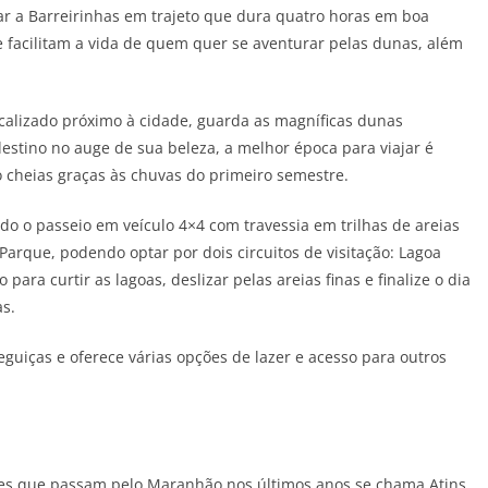
gar a Barreirinhas em trajeto que dura quatro horas em boa
e facilitam a vida de quem quer se aventurar pelas dunas, além
calizado próximo à cidade, guarda as magníficas dunas
destino no auge de sua beleza, a melhor época para viajar é
 cheias graças às chuvas do primeiro semestre.
ndo o passeio em veículo 4×4 com travessia em trilhas de areias
arque, podendo optar por dois circuitos de visitação: Lagoa
 para curtir as lagoas, deslizar pelas areias finas e finalize o dia
s.
eguiças e oferece várias opções de lazer e acesso para outros
tes que passam pelo Maranhão nos últimos anos se chama Atins.