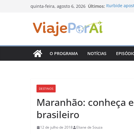
Pular
Últimos:
Iturbide apos
quinta-feira, agosto 6, 2026
para
Nuevo León c
Sabores da M
o
viagem pelos 
conteúdo
Prêmio Consc
inscrições e 
Arraiá Dona C
tradição jun
O PROGRAMA
NOTÍCIAS
EPISÓDI
Santiago, em
coloniais, mi
DESTINOS
Maranhão: conheça es
brasileiro
12 de julho de 2018
Eliane de Souza