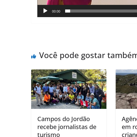
00:00
Você pode gostar també
Campos do Jordão
Agênc
recebe jornalistas de
em ro
turismo
cria