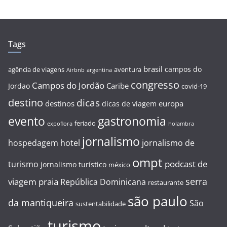
Tags
brasil
campos do
agência de viagens
aventura
Airbnb
argentina
congresso
Campos do Jordão
Caribe
Jordao
covid-19
destino
dicas
destinos
europa
dicas de viagem
evento
gastronomia
feriado
expoflora
holambra
jornalismo
hospedagem
hotel
jornalismo de
ompt
podcast de
turismo
jornalismo turístico
méxico
serra
viagem
praia
República Dominicana
restaurante
são paulo
da mantiqueira
São
sustentabilidade
turismo