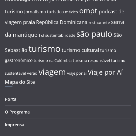
ompt
podcast de
turismo
jornalismo turístico
méxico
serra
viagem
praia
República Dominicana
restaurante
são paulo
da mantiqueira
São
sustentabilidade
turismo
turismo cultural
Sebastião
turismo
gastronômico
turismo na Colômbia
turismo responsável
turismo
viagem
Viaje por Aí
sustentável
verão
viaje por ai
Mapa do Site
Portal
O Programa
Imprensa