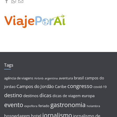
Tags
brasil
campos do
agência de viagens
aventura
Airbnb
argentina
congresso
Campos do Jordão
Caribe
Jordao
covid-19
destino
dicas
destinos
europa
dicas de viagem
evento
gastronomia
feriado
expoflora
holambra
jornalismo
hospedagem
hotel
jornalismo de