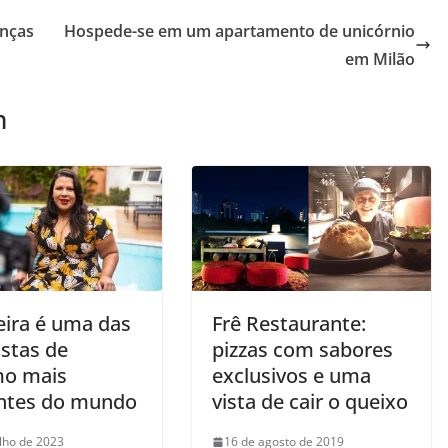
anças
Hospede-se em um apartamento de unicórnio
em Milão
m
eira é uma das
Frê Restaurante:
istas de
pizzas com sabores
mo mais
exclusivos e uma
entes do mundo
vista de cair o queixo
ulho de 2023
16 de agosto de 2019