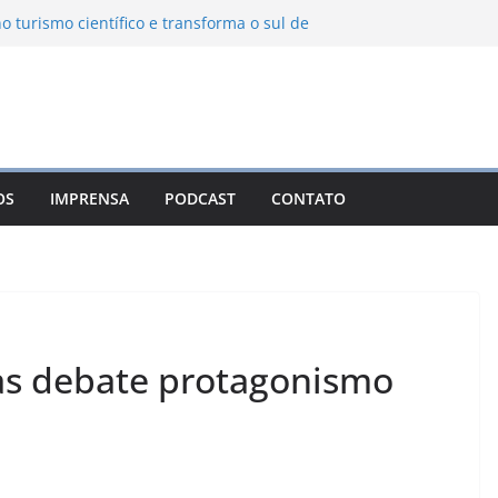
o turismo científico e transforma o sul de
observatório astronômico
anha transforma o inverno em uma
ores das serras brasileiras
cia Ambiental Immensità bate recorde de
lia alcance nacional
a une gastronomia regional, natureza e
 em Campos do Jordão
OS
IMPRENSA
PODCAST
CONTATO
evo León: o Pueblo Mágico com ruas
tes e turismo à beira da represa
tas debate protagonismo