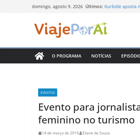
Pular
Últimos:
Iturbide aposta n
domingo, agosto 9, 2026
para
Nuevo León com 
Sabores da Mont
o
viagem pelos sab
conteúdo
Prêmio Consciên
inscrições e amp
Arraiá Dona Chic
tradição junina
O PROGRAMA
NOTÍCIAS
EPISÓDI
Santiago, em Nu
coloniais, miran
EVENTOS
Evento para jornalis
feminino no turismo
14 de março de 2019
Eliane de Souza