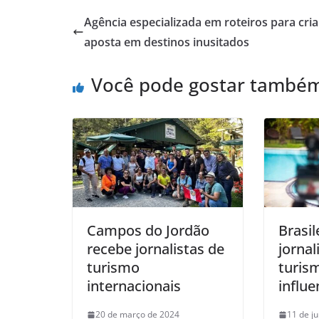
Agência especializada em roteiros para cri
aposta em destinos inusitados
Você pode gostar també
Campos do Jordão
Brasil
recebe jornalistas de
jornal
turismo
turis
internacionais
influ
20 de março de 2024
11 de j