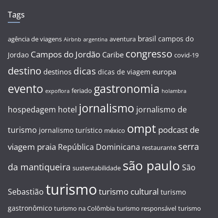
Tags
brasil
campos do
agência de viagens
aventura
Airbnb
argentina
congresso
Campos do Jordão
Caribe
Jordao
covid-19
destino
dicas
destinos
europa
dicas de viagem
evento
gastronomia
feriado
expoflora
holambra
jornalismo
hospedagem
hotel
jornalismo de
ompt
podcast de
turismo
jornalismo turístico
méxico
serra
viagem
praia
República Dominicana
restaurante
são paulo
da mantiqueira
São
sustentabilidade
turismo
turismo cultural
Sebastião
turismo
gastronômico
turismo na Colômbia
turismo responsável
turismo