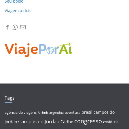
Seu bolso
Viagem a dois
Tags
brasil
campos do
agência de viagens
aventura
Airbnb
argentina
congresso
Campos do Jordão
Caribe
Jordao
covid-19