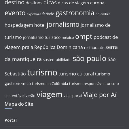
destino
dicas
destinos
europa
dicas de viagem
evento
gastronomia
feriado
expoflora
holambra
jornalismo
hospedagem
hotel
jornalismo de
ompt
podcast de
turismo
jornalismo turístico
méxico
serra
viagem
praia
República Dominicana
restaurante
são paulo
da mantiqueira
São
sustentabilidade
turismo
turismo cultural
Sebastião
turismo
gastronômico
turismo na Colômbia
turismo responsável
turismo
viagem
Viaje por Aí
sustentável
verão
viaje por ai
Mapa do Site
Portal