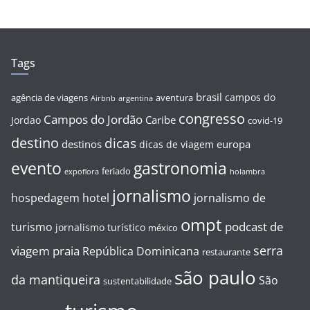
Tags
brasil
campos do
agência de viagens
aventura
Airbnb
argentina
congresso
Campos do Jordão
Caribe
Jordao
covid-19
destino
dicas
destinos
europa
dicas de viagem
evento
gastronomia
feriado
expoflora
holambra
jornalismo
hospedagem
hotel
jornalismo de
ompt
podcast de
turismo
jornalismo turístico
méxico
serra
viagem
praia
República Dominicana
restaurante
são paulo
da mantiqueira
São
sustentabilidade