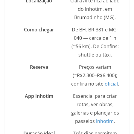
Localização
Clara Arte fica ao lado
do Inhotim, em
Brumadinho (MG).
Como chegar
De BH: BR-381 e MG-
040 — cerca de 1 h
(≈56 km). De Confins:
shuttle ou táxi.
Reserva
Preços variam
(≈R$2.300–R$6.400);
confira no site
oficial
.
App Inhotim
Essencial para criar
rotas, ver obras,
galerias e planejar os
passeios
Inhotim
.
Duração ideal
Três dias permitem