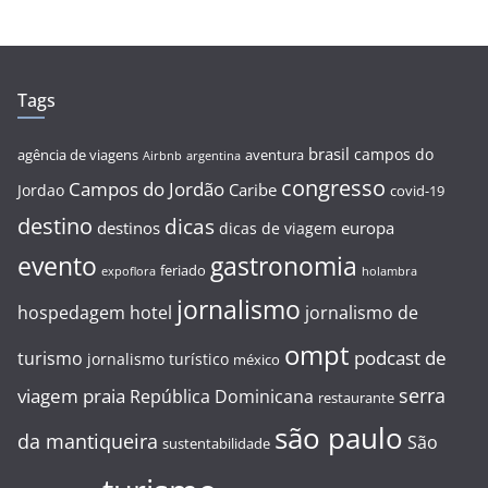
Tags
brasil
campos do
agência de viagens
aventura
Airbnb
argentina
congresso
Campos do Jordão
Caribe
Jordao
covid-19
destino
dicas
destinos
europa
dicas de viagem
evento
gastronomia
feriado
expoflora
holambra
jornalismo
hospedagem
hotel
jornalismo de
ompt
podcast de
turismo
jornalismo turístico
méxico
serra
viagem
praia
República Dominicana
restaurante
são paulo
da mantiqueira
São
sustentabilidade