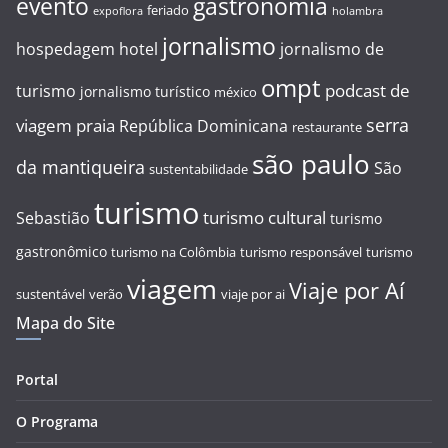
evento
gastronomia
feriado
expoflora
holambra
jornalismo
hospedagem
hotel
jornalismo de
ompt
podcast de
turismo
jornalismo turístico
méxico
serra
viagem
praia
República Dominicana
restaurante
são paulo
da mantiqueira
São
sustentabilidade
turismo
turismo cultural
Sebastião
turismo
gastronômico
turismo na Colômbia
turismo responsável
turismo
viagem
Viaje por Aí
sustentável
verão
viaje por ai
Mapa do Site
Portal
O Programa