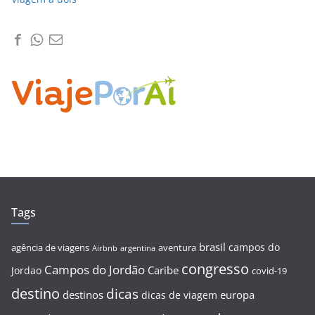
Tags
brasil
campos do
agência de viagens
aventura
Airbnb
argentina
congresso
Campos do Jordão
Caribe
Jordao
covid-19
destino
dicas
destinos
europa
dicas de viagem