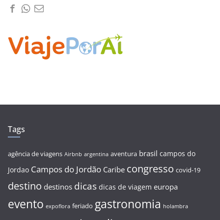
Tags
brasil
campos do
agência de viagens
aventura
Airbnb
argentina
congresso
Campos do Jordão
Caribe
Jordao
covid-19
destino
dicas
destinos
europa
dicas de viagem
evento
gastronomia
feriado
expoflora
holambra