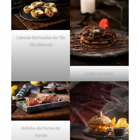
Cebolas Recheadas de Tão
Tão Distante
Judith Espectral
Rolinho de Parma de
Hyrule