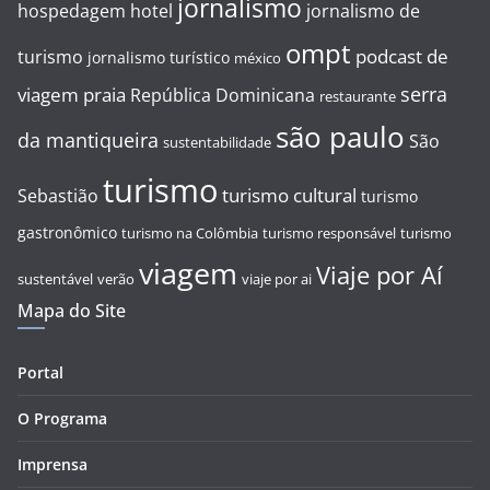
jornalismo
hospedagem
hotel
jornalismo de
ompt
podcast de
turismo
jornalismo turístico
méxico
serra
viagem
praia
República Dominicana
restaurante
são paulo
da mantiqueira
São
sustentabilidade
turismo
turismo cultural
Sebastião
turismo
gastronômico
turismo na Colômbia
turismo responsável
turismo
viagem
Viaje por Aí
sustentável
verão
viaje por ai
Mapa do Site
Portal
O Programa
Imprensa