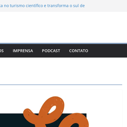
ta no turismo científico e transforma o sul de
om observatório astronômico
ontanha transforma o inverno em uma
sabores das serras brasileiras
iência Ambiental Immensità bate recorde de
amplia alcance nacional
hica une gastronomia regional, natureza e
ina em Campos do Jordão
OS
IMPRENSA
PODCAST
CONTATO
 Nuevo León: o Pueblo Mágico com ruas
rantes e turismo à beira da represa