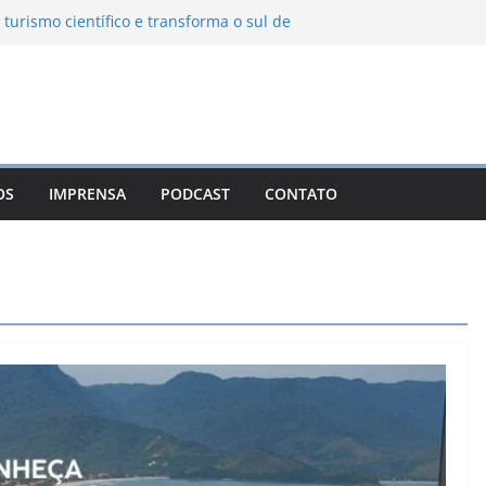
 turismo científico e transforma o sul de
bservatório astronômico
nha transforma o inverno em uma
es das serras brasileiras
a Ambiental Immensità bate recorde de
a alcance nacional
 une gastronomia regional, natureza e
m Campos do Jordão
OS
IMPRENSA
PODCAST
CONTATO
o León: o Pueblo Mágico com ruas
s e turismo à beira da represa