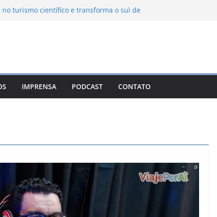
 no turismo científico e transforma o sul de
m observatório astronômico
ntanha transforma o inverno em uma
abores das serras brasileiras
ncia Ambiental Immensità bate recorde de
mplia alcance nacional
ica une gastronomia regional, natureza e
a em Campos do Jordão
OS
IMPRENSA
PODCAST
CONTATO
uevo León: o Pueblo Mágico com ruas
ntes e turismo à beira da represa