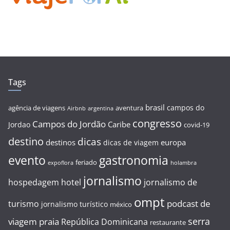
Tags
brasil
campos do
agência de viagens
aventura
Airbnb
argentina
congresso
Campos do Jordão
Caribe
Jordao
covid-19
destino
dicas
destinos
europa
dicas de viagem
evento
gastronomia
feriado
expoflora
holambra
jornalismo
hospedagem
hotel
jornalismo de
ompt
podcast de
turismo
jornalismo turístico
méxico
serra
viagem
praia
República Dominicana
restaurante