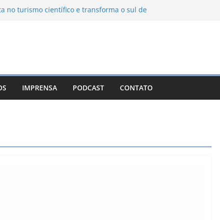
ta no turismo científico e transforma o sul de
om observatório astronômico
ontanha transforma o inverno em uma
sabores das serras brasileiras
iência Ambiental Immensità bate recorde de
amplia alcance nacional
hica une gastronomia regional, natureza e
ina em Campos do Jordão
OS
IMPRENSA
PODCAST
CONTATO
 Nuevo León: o Pueblo Mágico com ruas
rantes e turismo à beira da represa