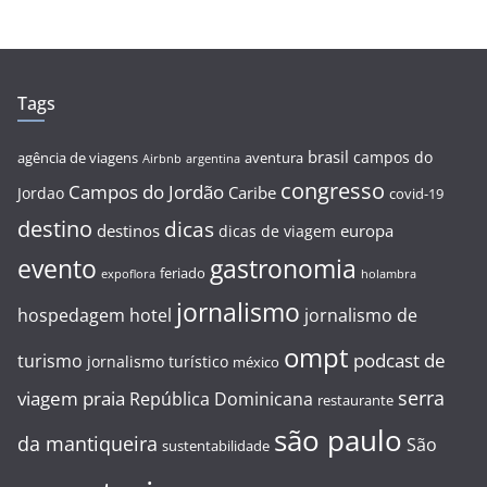
Tags
brasil
campos do
agência de viagens
aventura
Airbnb
argentina
congresso
Campos do Jordão
Caribe
Jordao
covid-19
destino
dicas
destinos
europa
dicas de viagem
evento
gastronomia
feriado
expoflora
holambra
jornalismo
hospedagem
hotel
jornalismo de
ompt
podcast de
turismo
jornalismo turístico
méxico
serra
viagem
praia
República Dominicana
restaurante
são paulo
da mantiqueira
São
sustentabilidade