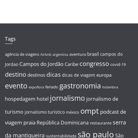
Tags
brasil
campos do
agência de viagens
aventura
Airbnb
argentina
congresso
Campos do Jordão
Caribe
Jordao
covid-19
destino
dicas
destinos
europa
dicas de viagem
evento
gastronomia
feriado
expoflora
holambra
jornalismo
hospedagem
hotel
jornalismo de
ompt
podcast de
turismo
jornalismo turístico
méxico
serra
viagem
praia
República Dominicana
restaurante
são paulo
da mantiqueira
São
sustentabilidade