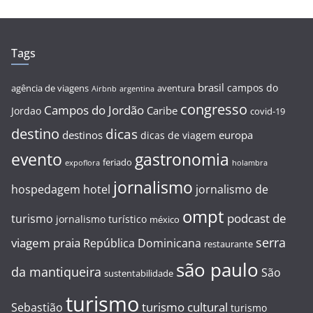
Tags
brasil
campos do
agência de viagens
aventura
Airbnb
argentina
congresso
Campos do Jordão
Caribe
Jordao
covid-19
destino
dicas
destinos
europa
dicas de viagem
evento
gastronomia
feriado
expoflora
holambra
jornalismo
hospedagem
hotel
jornalismo de
ompt
podcast de
turismo
jornalismo turístico
méxico
serra
viagem
praia
República Dominicana
restaurante
são paulo
da mantiqueira
São
sustentabilidade
turismo
turismo cultural
Sebastião
turismo