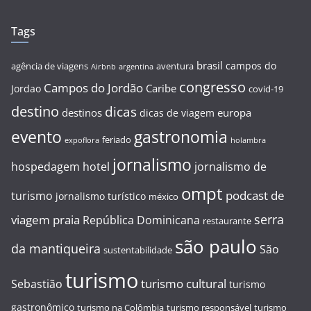
Tags
brasil
campos do
agência de viagens
aventura
Airbnb
argentina
congresso
Campos do Jordão
Caribe
Jordao
covid-19
destino
dicas
destinos
europa
dicas de viagem
evento
gastronomia
feriado
expoflora
holambra
jornalismo
hospedagem
hotel
jornalismo de
ompt
podcast de
turismo
jornalismo turístico
méxico
serra
viagem
praia
República Dominicana
restaurante
são paulo
da mantiqueira
São
sustentabilidade
turismo
turismo cultural
Sebastião
turismo
gastronômico
turismo na Colômbia
turismo responsável
turismo