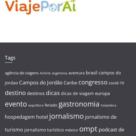
Tags
brasil
campos do
agência de viagens
aventura
Airbnb
argentina
congresso
Campos do Jordão
Caribe
Jordao
covid-19
destino
dicas
destinos
europa
dicas de viagem
evento
gastronomia
feriado
expoflora
holambra
jornalismo
hospedagem
hotel
jornalismo de
ompt
podcast de
turismo
jornalismo turístico
méxico