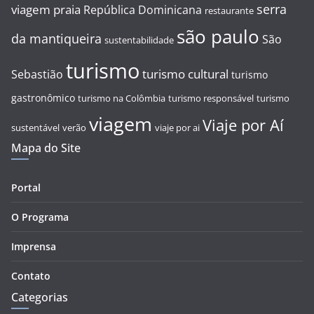
serra
viagem
praia
República Dominicana
restaurante
são paulo
da mantiqueira
São
sustentabilidade
turismo
turismo cultural
Sebastião
turismo
gastronômico
turismo na Colômbia
turismo responsável
turismo
viagem
Viaje por Aí
sustentável
verão
viaje por ai
Mapa do Site
Portal
O Programa
Imprensa
Contato
Categorias