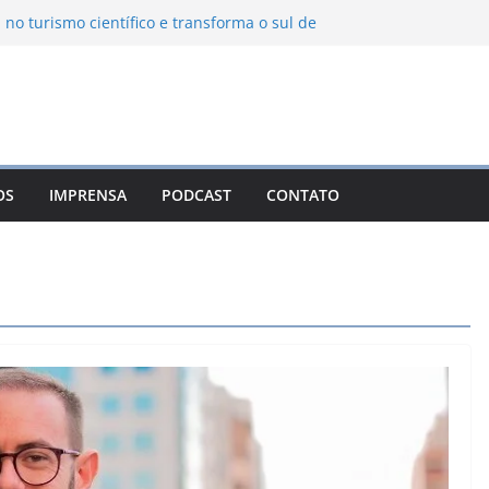
 no turismo científico e transforma o sul de
m observatório astronômico
ntanha transforma o inverno em uma
abores das serras brasileiras
ncia Ambiental Immensità bate recorde de
mplia alcance nacional
ica une gastronomia regional, natureza e
a em Campos do Jordão
OS
IMPRENSA
PODCAST
CONTATO
uevo León: o Pueblo Mágico com ruas
ntes e turismo à beira da represa