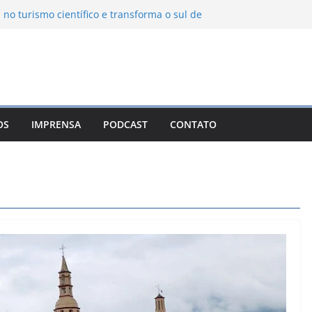
 no turismo científico e transforma o sul de
m observatório astronômico
ntanha transforma o inverno em uma
abores das serras brasileiras
ncia Ambiental Immensità bate recorde de
mplia alcance nacional
ica une gastronomia regional, natureza e
a em Campos do Jordão
OS
IMPRENSA
PODCAST
CONTATO
uevo León: o Pueblo Mágico com ruas
ntes e turismo à beira da represa