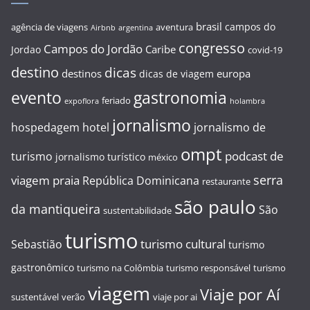
brasil
campos do
agência de viagens
aventura
Airbnb
argentina
congresso
Campos do Jordão
Caribe
Jordao
covid-19
destino
dicas
destinos
europa
dicas de viagem
evento
gastronomia
feriado
expoflora
holambra
jornalismo
hospedagem
hotel
jornalismo de
ompt
podcast de
turismo
jornalismo turístico
méxico
serra
viagem
praia
República Dominicana
restaurante
são paulo
da mantiqueira
São
sustentabilidade
turismo
turismo cultural
Sebastião
turismo
gastronômico
turismo na Colômbia
turismo responsável
turismo
viagem
Viaje por Aí
sustentável
verão
viaje por ai