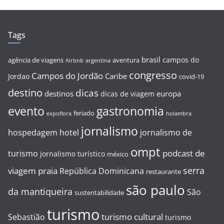
Tags
brasil
campos do
agência de viagens
aventura
Airbnb
argentina
congresso
Campos do Jordão
Caribe
Jordao
covid-19
destino
dicas
destinos
europa
dicas de viagem
evento
gastronomia
feriado
expoflora
holambra
jornalismo
hospedagem
hotel
jornalismo de
ompt
podcast de
turismo
jornalismo turístico
méxico
serra
viagem
praia
República Dominicana
restaurante
são paulo
da mantiqueira
São
sustentabilidade
turismo
turismo cultural
Sebastião
turismo