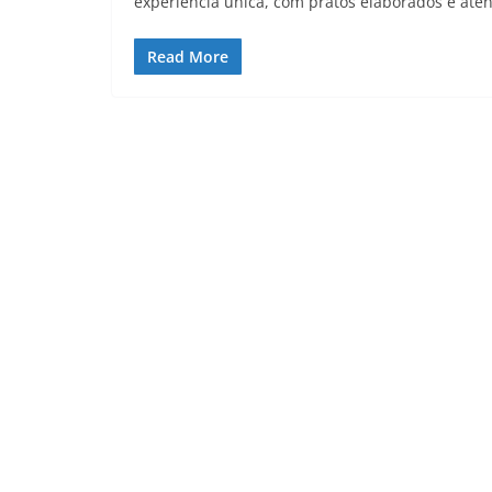
experiência única, com pratos elaborados e aten
Read More