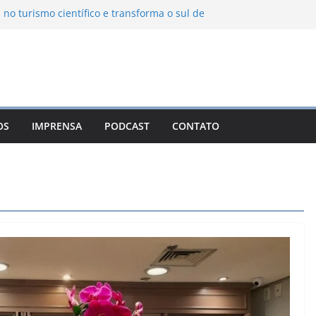
 no turismo científico e transforma o sul de
m observatório astronômico
ntanha transforma o inverno em uma
abores das serras brasileiras
ncia Ambiental Immensità bate recorde de
mplia alcance nacional
ica une gastronomia regional, natureza e
a em Campos do Jordão
OS
IMPRENSA
PODCAST
CONTATO
uevo León: o Pueblo Mágico com ruas
ntes e turismo à beira da represa