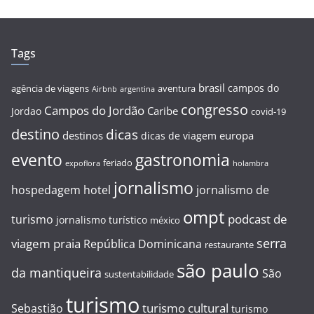
Tags
brasil
campos do
agência de viagens
aventura
Airbnb
argentina
congresso
Campos do Jordão
Caribe
Jordao
covid-19
destino
dicas
destinos
europa
dicas de viagem
evento
gastronomia
feriado
expoflora
holambra
jornalismo
hospedagem
hotel
jornalismo de
ompt
podcast de
turismo
jornalismo turístico
méxico
serra
viagem
praia
República Dominicana
restaurante
são paulo
da mantiqueira
São
sustentabilidade
turismo
turismo cultural
Sebastião
turismo