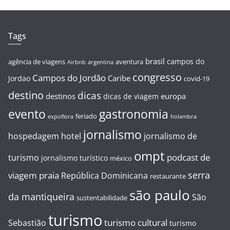
Tags
brasil
campos do
agência de viagens
aventura
Airbnb
argentina
congresso
Campos do Jordão
Caribe
Jordao
covid-19
destino
dicas
destinos
europa
dicas de viagem
evento
gastronomia
feriado
expoflora
holambra
jornalismo
hospedagem
hotel
jornalismo de
ompt
podcast de
turismo
jornalismo turístico
méxico
serra
viagem
praia
República Dominicana
restaurante
são paulo
da mantiqueira
São
sustentabilidade
turismo
turismo cultural
Sebastião
turismo