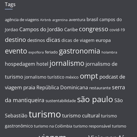
Tags
brasil
campos do
agência de viagens
aventura
Airbnb
argentina
congresso
Campos do Jordão
Caribe
Jordao
covid-19
destino
dicas
destinos
europa
dicas de viagem
evento
gastronomia
feriado
expoflora
holambra
jornalismo
hospedagem
hotel
jornalismo de
ompt
podcast de
turismo
jornalismo turístico
méxico
serra
viagem
praia
República Dominicana
restaurante
são paulo
da mantiqueira
São
sustentabilidade
turismo
turismo cultural
Sebastião
turismo
gastronômico
turismo na Colômbia
turismo responsável
turismo