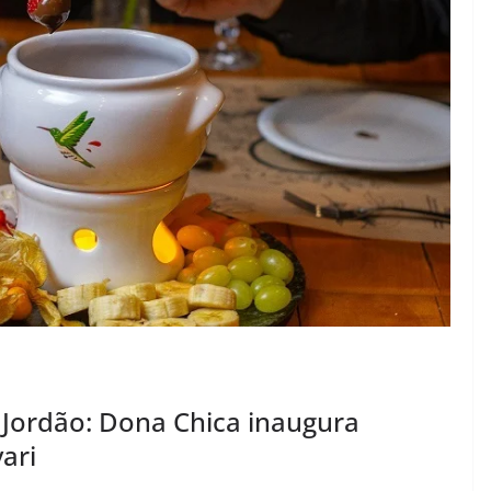
ordão: Dona Chica inaugura
ari