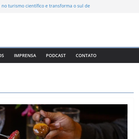
 no turismo científico e transforma o sul de
m observatório astronômico
ntanha transforma o inverno em uma
abores das serras brasileiras
ncia Ambiental Immensità bate recorde de
mplia alcance nacional
ica une gastronomia regional, natureza e
a em Campos do Jordão
OS
IMPRENSA
PODCAST
CONTATO
uevo León: o Pueblo Mágico com ruas
ntes e turismo à beira da represa