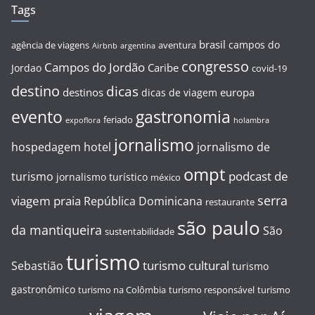
Tags
brasil
campos do
agência de viagens
aventura
Airbnb
argentina
congresso
Campos do Jordão
Caribe
Jordao
covid-19
destino
dicas
destinos
europa
dicas de viagem
evento
gastronomia
feriado
expoflora
holambra
jornalismo
hospedagem
hotel
jornalismo de
ompt
podcast de
turismo
jornalismo turístico
méxico
serra
viagem
praia
República Dominicana
restaurante
são paulo
da mantiqueira
São
sustentabilidade
turismo
turismo cultural
Sebastião
turismo
gastronômico
turismo na Colômbia
turismo responsável
turismo