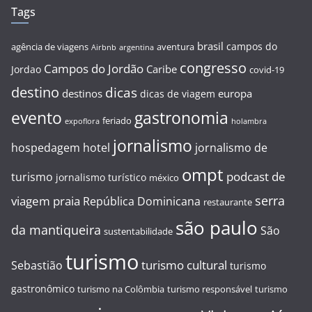
Tags
brasil
campos do
agência de viagens
aventura
Airbnb
argentina
congresso
Campos do Jordão
Caribe
Jordao
covid-19
destino
dicas
destinos
europa
dicas de viagem
evento
gastronomia
feriado
expoflora
holambra
jornalismo
hospedagem
hotel
jornalismo de
ompt
podcast de
turismo
jornalismo turístico
méxico
serra
viagem
praia
República Dominicana
restaurante
são paulo
da mantiqueira
São
sustentabilidade
turismo
turismo cultural
Sebastião
turismo
gastronômico
turismo na Colômbia
turismo responsável
turismo